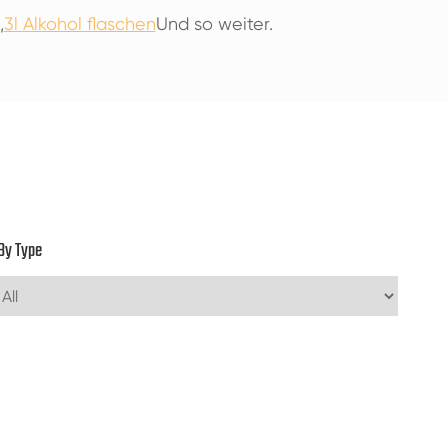
,
3l Alkohol flaschen
Und so weiter.
By Type