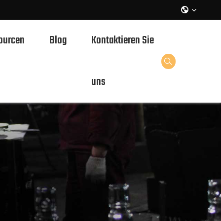

ourcen
Blog
Kontaktieren Sie
flaschen

uns