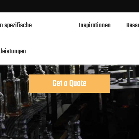
n spezifische
Inspirationen
Ress
pirituosen Glas
tleistungen
750ml Spirituosen Glasflaschen
700ml Spirituosen Glasflaschen
Get a Quote
500ml Spirituosen Glasflaschen
1L Spirituosen Glasflaschen
50ml Spirituosen Glasflaschen
100ml Spirituosen Glasflaschen