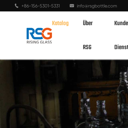
+86-156-5301-5331
info@rsgbottle.com


Katalog
Über
Kunde
200ml S
RSG
Diens
SPIRITUOSEN GLASFLASCHEN
WEINGLAS FLASCHEN
CHAMPAGNER-GLASFLASCHEN
BIERFLASCHEN
ÖL-FLASCHEN