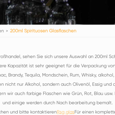
200ml Spirituosen Glasflaschen
250ml Spirituosen Glasflaschen
375ml Spirituosen Glasflaschen
en
150ml Spirituosen Glasflaschen
200ml Spirituosen Glasflaschen
oßhandel, sehen Sie sich unsere Auswahl an 200ml Sc
lere Kapazität ist sehr geeignet für die Verpackung von
c, Brandy, Tequila, Mondschein, Rum, Whisky, alkohol, 
n nicht nur Alkohol, sondern auch Olivenöl, Essig und
rn wir auch farbige Flaschen wie Grün, Rot, Blau usw.
und einige werden durch Nach bearbeitung bemalt.
hen und bitte kontaktieren
Rsg glas
Für einen komplett