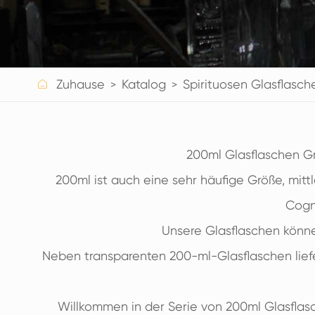
GETRÄNKE FLASCHEN AUS GLAS
WASSERGLAS FLASCHEN
GLAS GLÄSER

Zuhause
Katalog
Spirituosen Glasflasch
KAPPE/VERSCHLÜSSE/ETIKETTEN FÜR GLAS
200ml Glasflaschen Gr
200ml ist auch eine sehr häufige Größe, mitt
Cogna
Unsere Glasflaschen könne
Neben transparenten 200-ml-Glasflaschen liefe
Willkommen in der Serie von 200ml Glasflasc