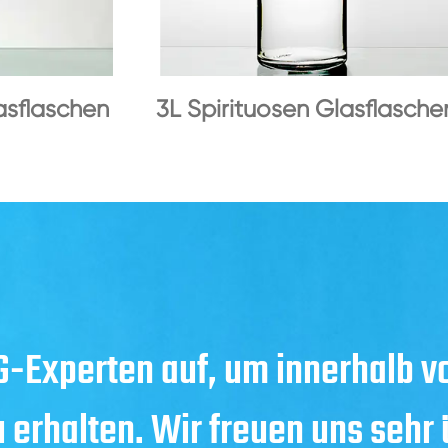
asflaschen
3L Spirituosen Glasflasche
-Experten auf, um innerhalb v
u erhalten. Wir freuen uns sehr