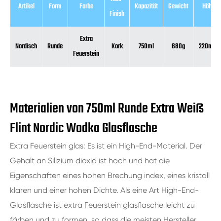
Artikel
Form
Farbe
Kapazität
Gewicht
Höhe
Finish
Extra
Nordisch
Runde
Kork
750ml
680g
220mm
Feuerstein
Materialien von 750ml Runde Extra Weiß
Flint Nordic Wodka Glasflasche
Extra Feuerstein glas: Es ist ein High-End-Material. Der
Gehalt an Silizium dioxid ist hoch und hat die
Eigenschaften eines hohen Brechung index, eines kristall
klaren und einer hohen Dichte. Als eine Art High-End-
Glasflasche ist extra Feuerstein glasflasche leicht zu
färben und zu formen, so dass die meisten Hersteller