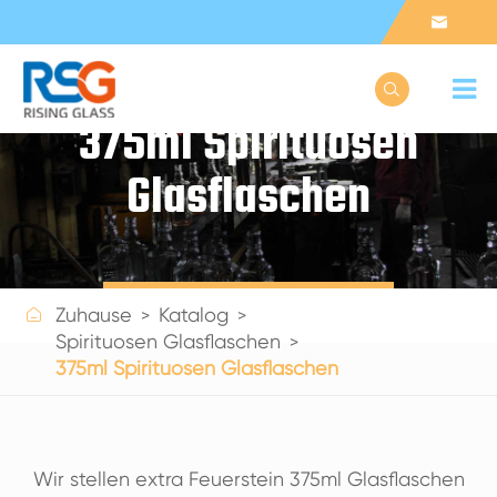


375ml Spirituosen
Glasflaschen
Get a Quote

Zuhause
Katalog
Spirituosen Glasflaschen
375ml Spirituosen Glasflaschen
Wir stellen extra Feuerstein 375ml Glasflaschen