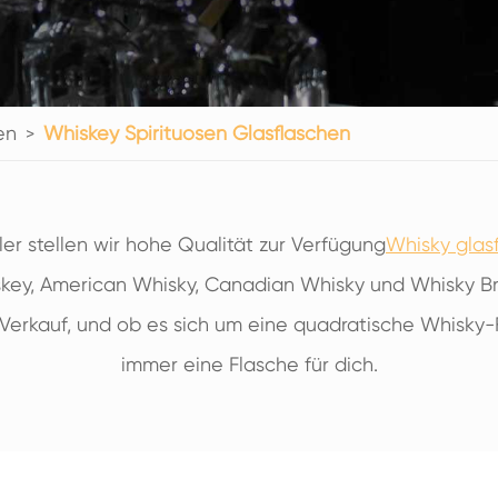
200ml Spirituosen Glasflaschen
250ml Spirituosen Glasflaschen
375ml Spirituosen Glasflaschen
en
150ml Spirituosen Glasflaschen
Whiskey Spirituosen Glasflaschen
ler stellen wir hohe Qualität zur Verfügung
Whisky glas
iskey, American Whisky, Canadian Whisky und Whisky B
Verkauf, und ob es sich um eine quadratische Whisky-
immer eine Flasche für dich.