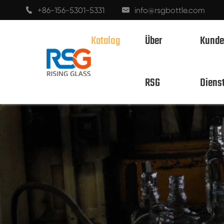
+86-156-5301-5331
info@rsgbottle.com


Katalog
Über
Kunde
Whiskey 
RSG
Diens
SPIRITUOSEN GLASFLASCHEN
WEINGLAS FLASCHEN
CHAMPAGNER-GLASFLASCHEN
BIERFLASCHEN
ÖL-FLASCHEN