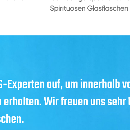
Spirituosen Glasflaschen
-Experten auf, um innerhalb v
u erhalten. Wir freuen uns sehr
schen.