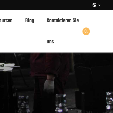

ourcen
Blog
Kontaktieren Sie
sflaschen

uns