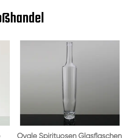
roßhandel
e
Ovale Spirituosen Glasflaschen
45