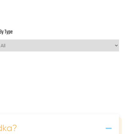
By Type
-
dka?