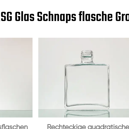
SG Glas Schnaps flasche G
sflaschen
Rechteckige quadratisch