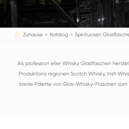
GETRÄNKE FLASCHEN AUS GLAS
WASSERGLAS FLASCHEN
GLAS GLÄSER

Zuhause
Katalog
Spirituosen Glasflasch
KAPPE/VERSCHLÜSSE/ETIKETTEN FÜR GLAS
Als profession eller Whisky Glasflaschen herstel
Produktions regionen Scotch Whisky, Irish Wh
breite Palette von Glas-Whisky-Flaschen zum 