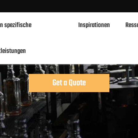
n spezifische
Inspirationen
Ress
Spirituosen Gla
tleistungen
750ml Spirituosen Glasflaschen
700ml Spirituosen Glasflaschen
Get a Quote
500ml Spirituosen Glasflaschen
1L Spirituosen Glasflaschen
50ml Spirituosen Glasflaschen
100ml Spirituosen Glasflaschen