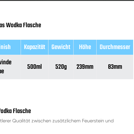
las Wodka Flasche
inish
Kapazität
Gewicht
Höhe
Durchmesser
winde
500ml
520g
239mm
83mm
pe
Wodka Flasche
ttlerer Qualität zwischen zusätzlichem Feuerstein und