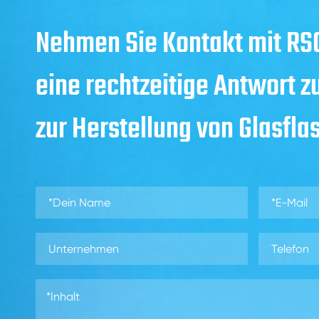
Nehmen Sie Kontakt mit RSG
eine rechtzeitige Antwort z
zur Herstellung von Glasfla