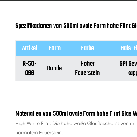
Spezifikationen von 500ml ovale Form hohe Flint G
Artikel
Form
Farbe
Hals-F
R-50-
Hoher
GPI Ge
Runde
096
Feuerstein
kap
Materialien von 500ml ovale Form hohe Flint Glas 
High White Flint: Die hohe weiße Glasflasche ist von mi
normalem Feuerstein.