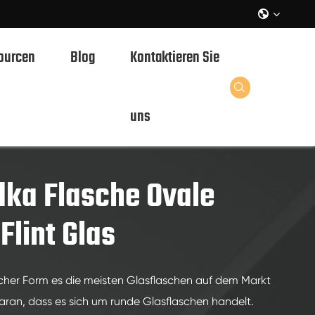

ourcen
Blog
Kontaktieren Sie

uns
asche Ovale Form hohe Flint Glas
ka Flasche Ovale
Flint Glas
cher Form es die meisten Glasflaschen auf dem Markt
 daran, dass es sich um runde Glasflaschen handelt.