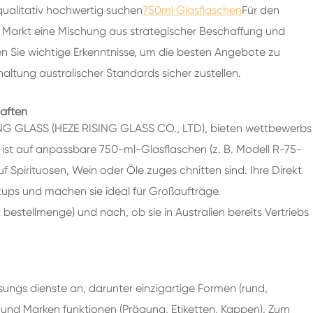
200ml Spirituosen Glasflaschen
qualitativ hochwertig suchen
750ml Glasflaschen
Für den
250ml Spirituosen Glasflaschen
 Markt eine Mischung aus strategischer Beschaffung und
en Sie wichtige Erkenntnisse, um die besten Angebote zu
375ml Spirituosen Glasflaschen
nhaltung australischer Standards sicher zustellen.
150ml Spirituosen Glasflaschen
haften
RISING GLASS (HEZE RISING GLASS CO., LTD), bieten wettbewerbs
t ist auf anpassbare 750-ml-Glasflaschen (z. B. Modell R-75-
uf Spirituosen, Wein oder Öle zuges chnitten sind. Ihre Direkt
ups und machen sie ideal für Großaufträge.
bestellmenge) und nach, ob sie in Australien bereits Vertriebs
ungs dienste an, darunter einzigartige Formen (rund,
n) und Marken funktionen (Prägung, Etiketten, Kappen). Zum