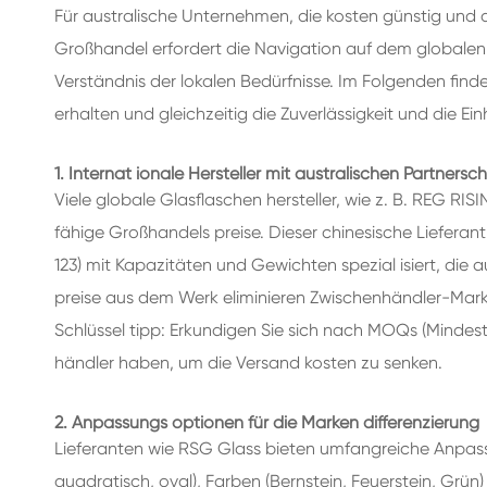
GETRÄNKE FLASCHEN AUS GLAS
Für australische Unternehmen, die kosten günstig und 
Großhandel erfordert die Navigation auf dem globalen
WASSERGLAS FLASCHEN
Verständnis der lokalen Bedürfnisse. Im Folgenden find
erhalten und gleichzeitig die Zuverlässigkeit und die Ei
GLAS GLÄSER
KAPPE/VERSCHLÜSSE/ETIKETTEN FÜR GLAS
1. Internat ionale Hersteller mit australischen Partnersc
Viele globale Glasflaschen hersteller, wie z. B. REG 
fähige Großhandels preise. Dieser chinesische Lieferan
123) mit Kapazitäten und Gewichten spezial isiert, die a
preise aus dem Werk eliminieren Zwischenhändler-Mark
Schlüssel tipp: Erkundigen Sie sich nach MOQs (Mindest 
händler haben, um die Versand kosten zu senken.
2. Anpassungs optionen für die Marken differenzierung
Lieferanten wie RSG Glass bieten umfangreiche Anpass
quadratisch, oval), Farben (Bernstein, Feuerstein, Grü