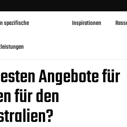
n spezifische
Inspirationen
Ress
ngebote für 750ml Glasflaschen für den Großhandel in 
tleistungen
750ml Spirituosen Glasflaschen
besten Angebote für
700ml Spirituosen Glasflaschen
500ml Spirituosen Glasflaschen
n für den
1L Spirituosen Glasflaschen
50ml Spirituosen Glasflaschen
stralien?
100ml Spirituosen Glasflaschen