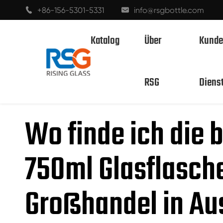
+86-156-5301-5331
info@rsgbottle.com


Katalog
Über
Kunde

Zuhause
Blog
Wo finde ich die besten A
RSG
Diens
SPIRITUOSEN GLASFLASCHEN
Wo finde ich die 
WEINGLAS FLASCHEN
750ml Glasflasche
CHAMPAGNER-GLASFLASCHEN
BIERFLASCHEN
Großhandel in Au
ÖL-FLASCHEN