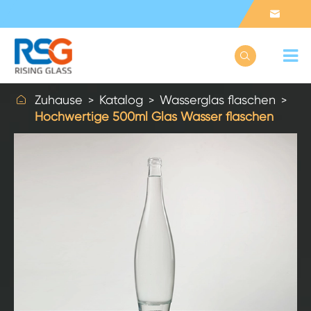



Zuhause
Katalog
Wasserglas flaschen
Hochwertige 500ml Glas Wasser flaschen