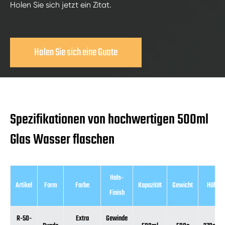
Holen Sie sich jetzt ein Zitat.
Holen Sie sich eine Guote
Spezifikationen von hochwertigen 500ml
Glas Wasser flaschen
Hals-
Artikel
Form
Farbe
Kapazität
Gewicht
Höhe
Finish
R-50-
Extra
Gewinde