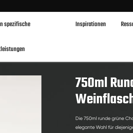
n spezifische
Inspirationen
Ress
tleistungen
50ml Runde Champagner grüne Weinflasche
750ml Spirituosen Glasflaschen
700ml Spirituosen Glasflaschen
750ml Run
500ml Spirituosen Glasflaschen
Weinflasc
1L Spirituosen Glasflaschen
50ml Spirituosen Glasflaschen
Die 750ml runde grüne Cha
100ml Spirituosen Glasflaschen
elegante Wahl für diejenige