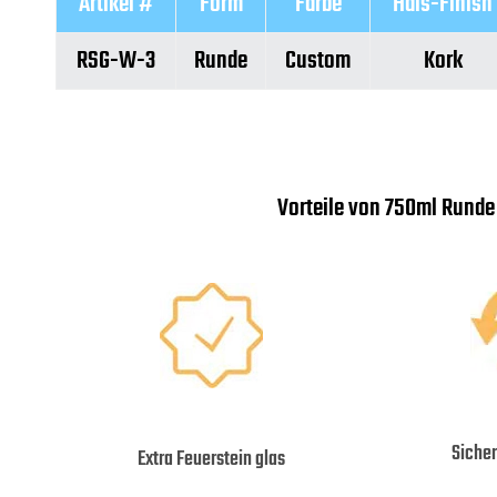
Artikel #
Form
Farbe
Hals-Finish
RSG-W-3
Runde
Custom
Kork
Vorteile von 750ml Rund
Siche
Extra Feuerstein glas