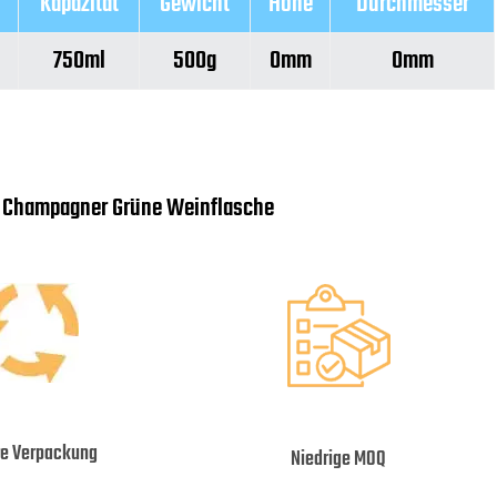
Kapazität
Gewicht
Höhe
Durchmesser
750ml
500g
0mm
0mm
e Champagner Grüne Weinflasche
re Verpackung
Niedrige MOQ