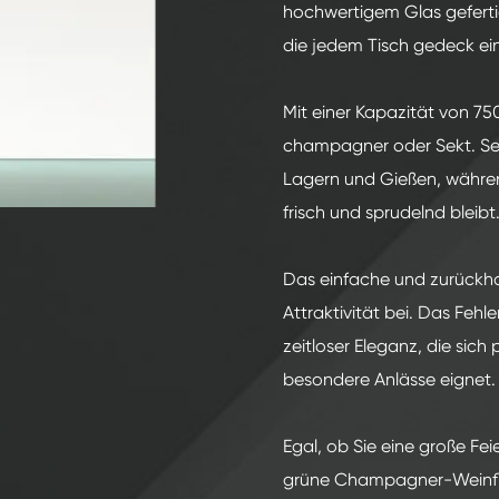
200ml Spirituosen Glasflaschen
hochwertigem Glas geferti
250ml Spirituosen Glasflaschen
die jedem Tisch gedeck ein
375ml Spirituosen Glasflaschen
Mit einer Kapazität von 750
150ml Spirituosen Glasflaschen
champagner oder Sekt. Sei
Lagern und Gießen, währen
frisch und sprudelnd bleibt
Das einfache und zurückhal
Attraktivität bei. Das Feh
zeitloser Eleganz, die sich
besondere Anlässe eignet.
Egal, ob Sie eine große Fei
grüne Champagner-Weinflas