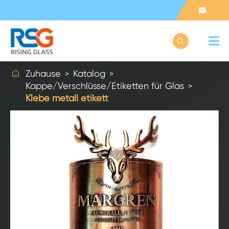



Zuhause
Katalog
Kappe/Verschlüsse/Etiketten für Glas
Klebe metall etikett