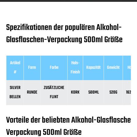
Spezifikationen der populären Alkohol-
Glasflaschen-Verpackung 500ml Größe
Artikel
Hals-
Form
Farbe
Kapazität
Gewicht
Höhe
#
Finish
SILVER
ZUSÄTZLICHE
RUNDE
KORK
500ML
520G
162MM
BELLEN
FLINT
Vorteile der beliebten Alkohol-Glasflasche
Verpackung 500ml Größe