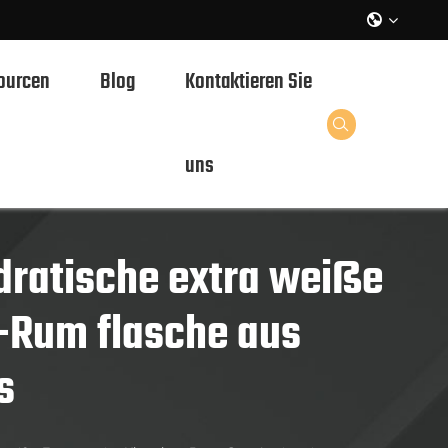

ourcen
Blog
Kontaktieren Sie

uns
ratische extra weiße
-Rum flasche aus
s