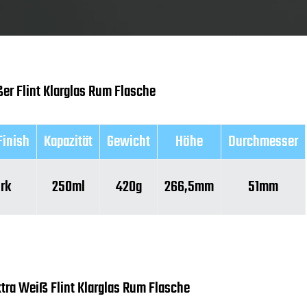
er Flint Klarglas Rum Flasche
Finish
Kapazität
Gewicht
Höhe
Durchmesser
rk
250ml
420g
266,5mm
51mm
xtra Weiß Flint Klarglas Rum Flasche