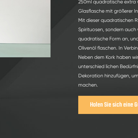
200ml Spirituosen Glasflaschen
250ml quadratische extra w
Glasflasche mit größerer Ink
250ml Spirituosen Glasflaschen
Mit dieser quadratischen R
375ml Spirituosen Glasflaschen
Spirituosen, sondern auch 
150ml Spirituosen Glasflaschen
quadratische Form an, und 
Olivenöl flaschen. In Verb
Neben dem Kork haben wir
unterschied lichen Bedürfn
Dekoration hinzufügen, um
machen.
Holen Sie sich eine 