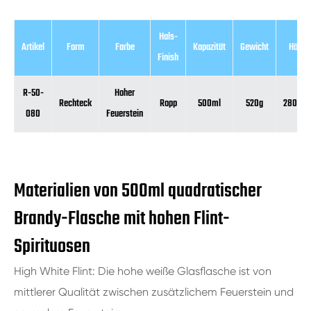
Hals-
Artikel
Form
Farbe
Kapazität
Gewicht
Höhe
Finish
R-50-
Hoher
Rechteck
Ropp
500ml
520g
280mm
080
Feuerstein
Materialien von 500ml quadratischer
Brandy-Flasche mit hohen Flint-
Spirituosen
High White Flint: Die hohe weiße Glasflasche ist von
mittlerer Qualität zwischen zusätzlichem Feuerstein und