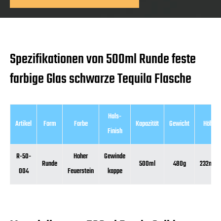
Spezifikationen von 500ml Runde feste
farbige Glas schwarze Tequila Flasche
Hals-
Artikel
Form
Farbe
Kapazität
Gewicht
Höhe
Finish
R-50-
Hoher
Gewinde
Runde
500ml
480g
232mm
004
Feuerstein
kappe