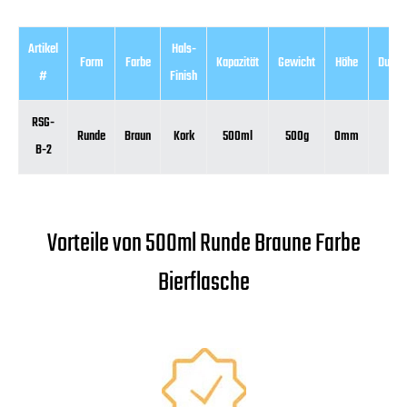
Artikel
Hals-
Form
Farbe
Kapazität
Gewicht
Höhe
Durch
#
Finish
RSG-
Runde
Braun
Kork
500ml
500g
0mm
0
B-2
Vorteile von 500ml Runde Braune Farbe
Bierflasche