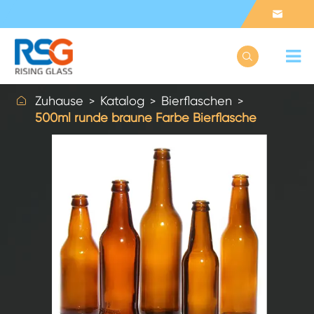



Zuhause
Katalog
Bierflaschen
500ml runde braune Farbe Bierflasche