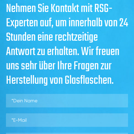
Nehmen Sie Kontakt mit RSG-
Experten auf, um innerhalb von 24
Stunden eine rechtzeitige
Antwort zu erhalten. Wir freuen
uns sehr über Ihre Fragen zur
Herstellung von Glasflaschen.