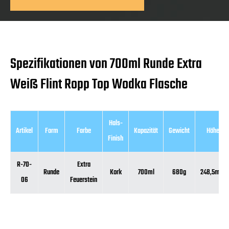
Spezifikationen von 700ml Runde Extra
Weiß Flint Ropp Top Wodka Flasche
Hals-
Artikel
Form
Farbe
Kapazität
Gewicht
Höhe
Finish
R-70-
Extra
Runde
Kork
700ml
680g
248,5mm
06
Feuerstein