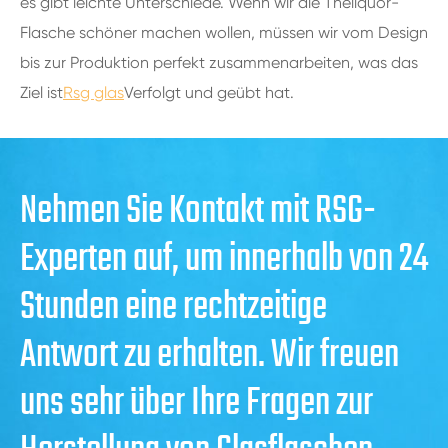
es gibt leichte Unterschiede. Wenn wir die Theliquor-
Flasche schöner machen wollen, müssen wir vom Design
bis zur Produktion perfekt zusammenarbeiten, was das
Ziel ist
Rsg glas
Verfolgt und geübt hat.
Nehmen Sie Kontakt mit RSG-
Experten auf, um innerhalb von 24
Stunden eine rechtzeitige
Antwort zu erhalten. Wir freuen
uns sehr über Ihre Fragen zur